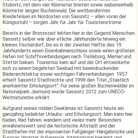
Stubnitz, mit dem vier Kilometer breiten sowie siebeneinhalb
Kilometer langen Buchenwald. Die weltberühmten
Kreidefelsen im Nordosten von Sassnitz – allen voran der
Königsstuhl – sorgen Jahr für Jahr für Touristenströme.
Bereits in der Bronzezeit lebten hier in der Gegend Menschen.
Sassnitz selber war über etliche Jahrhunderte hinweg ein
kleines Fischerdorf, bis es in der zweiten Hälfte des 19.
Jahrhunderts einen Eisenbahnanschluss sowie einen größeren
Hafen mit Schiffsverbindungen nach Trelleborg, Memel und
Stettin bekam. Tourismus kam auf und der Ort entwickelte
sich zu einem begehrten Seebad mit beeindruckender
Bäderarchitektur sowie wichtigen Fährverbindungen. 1957
erhielt Sassnitz Stadtrechte und 1998 den Titel „Staatlich
anerkannter Erholungsort“. Für seine großen Buchenwälder im
Nationalpark Jasmund wurde Sassnitz 2012 zum UNECO-
Weltnaturerbe erklärt.
Aufgrund seines milden Seeklimas ist Sassnitz heute ein
ganzjährig beliebter Urlaubs- und Erholungsort. Man kann hier
baden, Rad fahren, wandern und vieles mehr. Besonders
erwähnenswert sind die historische Altstadt und der
Stadthafen mit der imposanten Fußgänger-Hängebrücke und
Europas längster Außenmole. International bekannt und