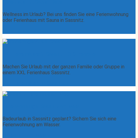
Ferienhaus mit Sauna mieten
Wellness im Urlaub? Bei uns finden Sie eine Ferienwohnung
oder Ferienhaus mit Sauna in Sassnitz.
Ferienhäuser mit Sauna »
XXL Ferienhäuser in Sassnitz für 8 Personen +
Machen Sie Urlaub mit der ganzen Familie oder Gruppe in
einem XXL Ferienhaus Sassnitz.
XXL-Ferienhäuser in Sassnitz »
Ferienwohnung in Sassnitz am Meer
Badeurlaub in Sassnitz geplant? Sichern Sie sich eine
Ferienwohnung am Wasser.
Unterkunft am Meer »