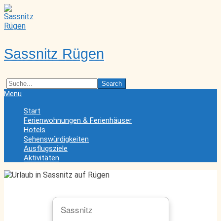
Skip
to
content
Sassnitz Rügen
Search
Secondary
Menu
Navigation
Start
Menu
Ferienwohnungen & Ferienhäuser
Hotels
Sehenswürdigkeiten
Ausflugsziele
Aktivitäten