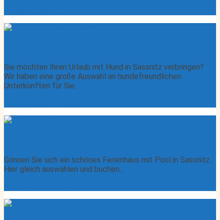
Hotels in Sassnitz »
Urlaub mit Hund in Sassnitz
Sie möchten Ihren Urlaub mit Hund in Sassnitz verbringen?
Wir haben eine große Auswahl an hundefreundlichen
Unterkünften für Sie.
Ferienhäuser mit Hund »
Ferienhäuser mit Pool in Sassnitz
Gönnen Sie sich ein schönes Ferienhaus mit Pool in Sassnitz.
Hier gleich auswählen und buchen...
Ferienhaus mit Pool mieten »