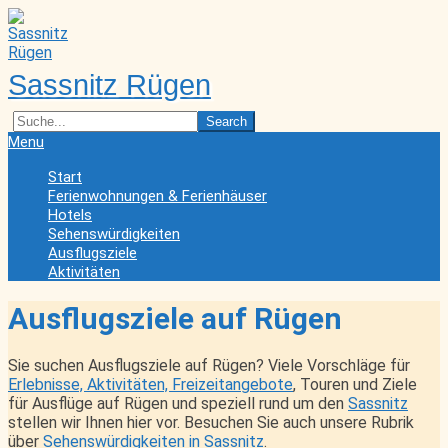
Skip
to
content
Sassnitz Rügen
Search
Secondary
Menu
Navigation
Start
Menu
Ferienwohnungen & Ferienhäuser
Hotels
Sehenswürdigkeiten
Ausflugsziele
Aktivitäten
Ausflugsziele auf Rügen
Sie suchen Ausflugsziele auf Rügen? Viele Vorschläge für
Erlebnisse, Aktivitäten, Freizeitangebote
, Touren und Ziele
für Ausflüge auf Rügen und speziell rund um den
Sassnitz
stellen wir Ihnen hier vor. Besuchen Sie auch unsere Rubrik
über
Sehenswürdigkeiten in Sassnitz
.